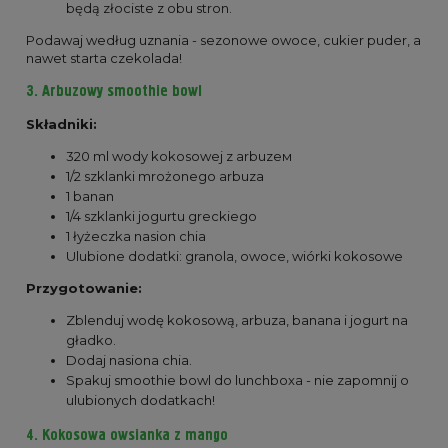
będą złociste z obu stron.
Podawaj według uznania - sezonowe owoce, cukier puder, a
nawet starta czekolada!
3. Arbuzowy smoothie bowl
Składniki:
320 ml wody kokosowej z arbuzeм
1/2 szklanki mrożonego arbuza
1 banan
1/4 szklanki jogurtu greckiego
1 łyżeczka nasion chia
Ulubione dodatki: granola, owoce, wiórki kokosowe
Przygotowanie:
Zblenduj wodę kokosową, arbuza, banana i jogurt na
gładko.
Dodaj nasiona chia.
Spakuj smoothie bowl do lunchboxa - nie zapomnij o
ulubionych dodatkach!
4. Kokosowa owsianka z mango