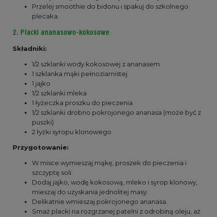
Przelej smoothie do bidonu i spakuj do szkolnego
plecaka.
2. Placki ananasowo-kokosowe
Składniki:
1/2 szklanki wody kokosowej z ananasem
1 szklanka mąki pełnoziarnistej
1 jajko
1/2 szklanki mleka
1 łyżeczka proszku do pieczenia
1/2 szklanki drobno pokrojonego ananasa (może być z
puszki)
2 łyżki syropu klonowego
Przygotowanie:
W misce wymieszaj mąkę, proszek do pieczenia i
szczyptę soli.
Dodaj jajko, wodę kokosową, mleko i syrop klonowy,
mieszaj do uzyskania jednolitej masy.
Delikatnie wmieszaj pokrojonego ananasa.
Smaż placki na rozgrzanej patelni z odrobiną oleju, aż