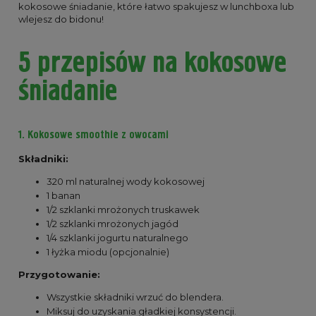
kokosowe śniadanie, które łatwo spakujesz w lunchboxa lub
wlejesz do bidonu!
5 przepisów na kokosowe
śniadanie
1. Kokosowe smoothie z owocami
Składniki:
320 ml naturalnej wody kokosowej
1 banan
1/2 szklanki mrożonych truskawek
1/2 szklanki mrożonych jagód
1/4 szklanki jogurtu naturalnego
1 łyżka miodu (opcjonalnie)
Przygotowanie:
Wszystkie składniki wrzuć do blendera.
Miksuj do uzyskania gładkiej konsystencji.