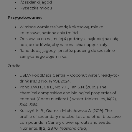
1/2 szklanki jagód
1 łyżeczka miodu
Przygotowanie:
W misce wymieszaj wodę kokosową, mleko
kokosowe, nasiona chia i miód.
Odstaw na co najmniej 4 godziny, a najlepiej na całą
noc, do lodówki, aby nasiona chia napęczniały.
Rano dodaj jagody i przełóż pudding do szczelnie
zamykanego pojemnika.
Źródła
USDA FoodData Central – Coconut water, ready-to-
drink (NDB No. 14179), 2024.
Yong J.W.H., Ge L., Ng Y.F., Tan S.N. (2009). The
chemical composition and biological properties of
coconut (Cocos nucifera L.) water. Molecules, 14(12),
5144–5164.
Kulczyński B., Gramza-Michałowska A. (2019). The
profile of secondary metabolites and other bioactive
compounds in Canary clover sprouts and seeds.
Nutrients, 11(12), 2870.
(nasiona chia)