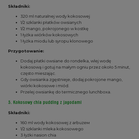
Składniki:
320 ml naturalnej wody kokosowej
1/2 szklanki płatków owsianych
1/2 mango, pokrojonego w kostkę
1 łyżka wiórków kokosowych
1 łyżka miodu lub syropu klonowego
Przygotowanie:
Dodaj płatki owsiane do rondelka, wlej wodę
kokosową i gotuj na małym ogniu przez około 5 minut,
często mieszając.
Gdy owsianka zgęstnieje, dodaj pokrojone mango,
wiórki kokosowe i miód.
Przelej owsiankę do termicznego lunchboxa.
5. Kokosowy chia pudding z jagodami
Składniki:
160 ml wody kokosowej z arbuzeм
1/2 szklanki mleka kokosowego
3 łyżki nasion chia