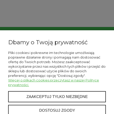
Dbamy o Twoją prywatność
Pliki cookies i pokrewne im technologie umożliwiają
poprawne działanie strony i pomagają nam dostosować
ofertę do Twoich potrzeb. Możesz zaakceptować
wykorzystanie przez nas wszystkich tych plików i przejść do
sklepu lub dostosować użycie plików do swoich
preferencji, wybierając opcję "Dostosuj zgody".
Informacje
Więcej o plikach cookies przeczytasz w naszej Polityce
prywatności.
Moje konto
ZAAKCEPTUJ TYLKO NIEZBĘDNE
Płatności i dostawa
DOSTOSUJ ZGODY