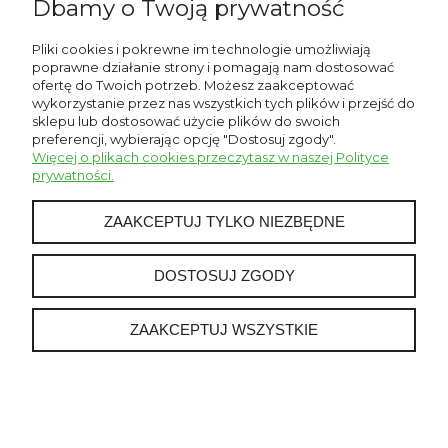
Dbamy o Twoją prywatność
Pliki cookies i pokrewne im technologie umożliwiają
Płatności i dostawa
poprawne działanie strony i pomagają nam dostosować
ofertę do Twoich potrzeb. Możesz zaakceptować
wykorzystanie przez nas wszystkich tych plików i przejść do
O nas
sklepu lub dostosować użycie plików do swoich
preferencji, wybierając opcję "Dostosuj zgody".
Więcej o plikach cookies przeczytasz w naszej Polityce
POKAŻ PEŁNĄ WERSJĘ STRONY
prywatności.
ZAAKCEPTUJ TYLKO NIEZBĘDNE
Sklep internetowy Shoper.pl
DOSTOSUJ ZGODY
ZAAKCEPTUJ WSZYSTKIE